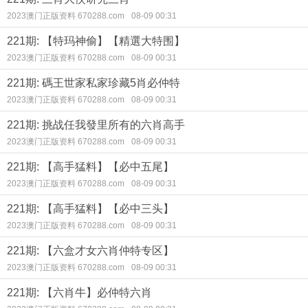
2023澳门正版资料 670288.com
08-09 00:31
221期: 【特玛神偷】【精選大特围】
2023澳门正版资料 670288.com
08-09 00:31
221期: 碼王世家私家珍藏5肖必仲特
2023澳门正版资料 670288.com
08-09 00:31
221期: 挑战任我發里所有的六肖高手
2023澳门正版资料 670288.com
08-09 00:31
221期: 【高手猛料】【必中五尾】
2023澳门正版资料 670288.com
08-09 00:31
221期: 【高手猛料】【必中三头】
2023澳门正版资料 670288.com
08-09 00:31
221期: 【六盒才女六肖仲特专区】
2023澳门正版资料 670288.com
08-09 00:31
221期: 【六肖牛】必仲特六肖