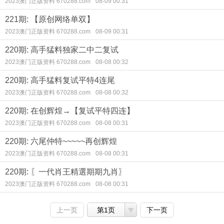
2023澳门正版资料 670288.com
08-09 00:31
221期: 【原创网络单双】
2023澳门正版资料 670288.com
08-09 00:31
220期: 高手猛料独家二中二复试
2023澳门正版资料 670288.com
08-08 00:32
220期: 高手猛料复试平特4连尾
2023澳门正版资料 670288.com
08-08 00:32
220期: 在创辉煌→【复试平特四连】
2023澳门正版资料 670288.com
08-08 00:31
220期: 六尾仲特~~~~~再创辉煌
2023澳门正版资料 670288.com
08-08 00:31
220期: 〖一代肖王精選期期九肖〗
2023澳门正版资料 670288.com
08-08 00:31
上一页
第1页
下一页