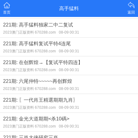
高手猛料
首页
返回
221期: 高手猛料独家二中二复试
2023澳门正版资料 670288.com
08-09 00:31
221期: 高手猛料复试平特4连尾
2023澳门正版资料 670288.com
08-09 00:31
221期: 在创辉煌→【复试平特四连】
2023澳门正版资料 670288.com
08-09 00:31
221期: 六尾仲特~~~~~再创辉煌
2023澳门正版资料 670288.com
08-09 00:31
221期: 〖一代肖王精選期期九肖〗
2023澳门正版资料 670288.com
08-09 00:31
221期: 金光大道期期<杀10碼>
2023澳门正版资料 670288.com
08-09 00:31
221期: 三肖大侠研究三肖