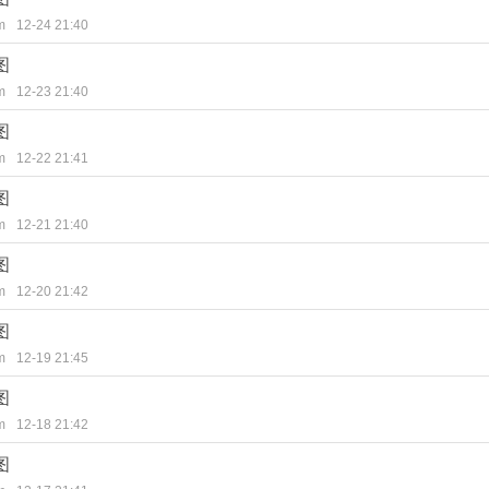
m
12-24 21:40
图
m
12-23 21:40
图
m
12-22 21:41
图
m
12-21 21:40
图
m
12-20 21:42
图
m
12-19 21:45
图
m
12-18 21:42
图