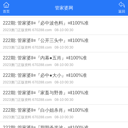
管家婆网
首页
返回
222期: 管家婆‖≡『必中波色料』≡‖100%准
2023澳门正版资料 670288.com
08-10 00:30
222期: 管家婆‖≡『公开三头中』≡‖100%准
2023澳门正版资料 670288.com
08-10 00:30
222期: 管家婆‖≡『内幕●五肖』≡‖100%准
2023澳门正版资料 670288.com
08-10 00:30
222期: 管家婆‖≡『必中●大小』≡‖100%准
2023澳门正版资料 670288.com
08-10 00:30
222期: 管家婆‖≡『家畜与野兽』≡‖100%准
2023澳门正版资料 670288.com
08-10 00:30
222期: 管家婆‖≡『白小姐杀肖』≡‖100%准
2023澳门正版资料 670288.com
08-10 00:30
222期: 管家婆‖≡『期期杀半波』≡‖100%准