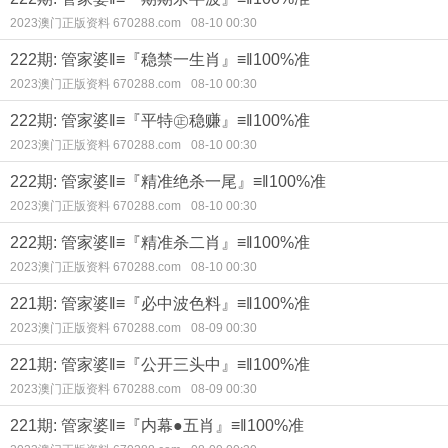
2023澳门正版资料 670288.com
08-10 00:30
222期: 管家婆‖≡『稳禁一生肖』≡‖100%准
2023澳门正版资料 670288.com
08-10 00:30
222期: 管家婆‖≡『平特㊣稳赚』≡‖100%准
2023澳门正版资料 670288.com
08-10 00:30
222期: 管家婆‖≡『精准绝杀一尾』≡‖100%准
2023澳门正版资料 670288.com
08-10 00:30
222期: 管家婆‖≡『精准杀二肖』≡‖100%准
2023澳门正版资料 670288.com
08-10 00:30
221期: 管家婆‖≡『必中波色料』≡‖100%准
2023澳门正版资料 670288.com
08-09 00:30
221期: 管家婆‖≡『公开三头中』≡‖100%准
2023澳门正版资料 670288.com
08-09 00:30
221期: 管家婆‖≡『内幕●五肖』≡‖100%准