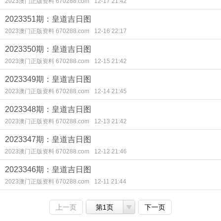
2023澳门正版资料 670288.com
12-17 21:42
2023351期：皇道吉日图
2023澳门正版资料 670288.com
12-16 22:17
2023350期：皇道吉日图
2023澳门正版资料 670288.com
12-15 21:42
2023349期：皇道吉日图
2023澳门正版资料 670288.com
12-14 21:45
2023348期：皇道吉日图
2023澳门正版资料 670288.com
12-13 21:42
2023347期：皇道吉日图
2023澳门正版资料 670288.com
12-12 21:46
2023346期：皇道吉日图
2023澳门正版资料 670288.com
12-11 21:44
上一页
第1页
下一页