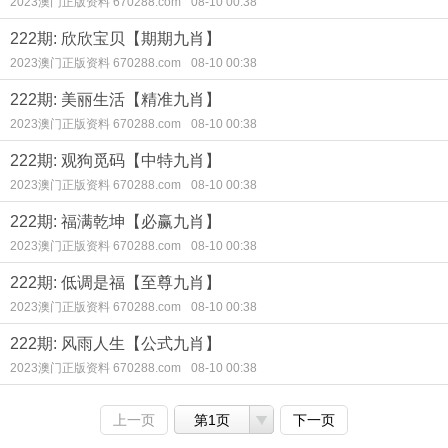
2023澳门正版资料 670288.com
08-10 00:38
222期: 欣欣宝贝【期期九肖】
2023澳门正版资料 670288.com
08-10 00:38
222期: 美丽生活【精准九肖】
2023澳门正版资料 670288.com
08-10 00:38
222期: 观狗觅码【中特九肖】
2023澳门正版资料 670288.com
08-10 00:38
222期: 福满乾坤【必赢九肖】
2023澳门正版资料 670288.com
08-10 00:38
222期: 低调是福【至尊九肖】
2023澳门正版资料 670288.com
08-10 00:38
222期: 风雨人生【公式九肖】
2023澳门正版资料 670288.com
08-10 00:38
上一页
第1页
下一页