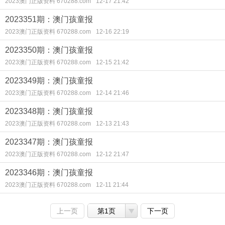
2023澳门正版资料 670288.com
12-17 21:42
2023351期：澳门孩童报
2023澳门正版资料 670288.com
12-16 22:19
2023350期：澳门孩童报
2023澳门正版资料 670288.com
12-15 21:42
2023349期：澳门孩童报
2023澳门正版资料 670288.com
12-14 21:46
2023348期：澳门孩童报
2023澳门正版资料 670288.com
12-13 21:43
2023347期：澳门孩童报
2023澳门正版资料 670288.com
12-12 21:47
2023346期：澳门孩童报
2023澳门正版资料 670288.com
12-11 21:44
上一页
第1页
下一页