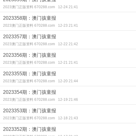
2023澳门正版资料 670288.com
12-24 21:41
2023358期：澳门孩童报
2023澳门正版资料 670288.com
12-23 21:41
2023357期：澳门孩童报
2023澳门正版资料 670288.com
12-22 21:42
2023356期：澳门孩童报
2023澳门正版资料 670288.com
12-21 21:41
2023355期：澳门孩童报
2023澳门正版资料 670288.com
12-20 21:44
2023354期：澳门孩童报
2023澳门正版资料 670288.com
12-19 21:46
2023353期：澳门孩童报
2023澳门正版资料 670288.com
12-18 21:43
2023352期：澳门孩童报