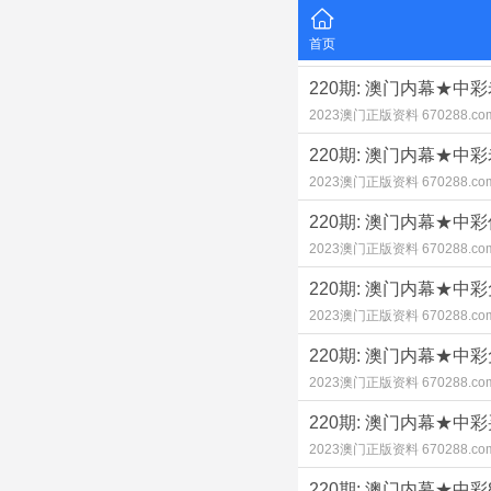
首页
220期: 澳门内幕★中
2023澳门正版资料 670288.co
220期: 澳门内幕★中
2023澳门正版资料 670288.co
220期: 澳门内幕★中
2023澳门正版资料 670288.co
220期: 澳门内幕★中
2023澳门正版资料 670288.co
220期: 澳门内幕★中
2023澳门正版资料 670288.co
220期: 澳门内幕★中
2023澳门正版资料 670288.co
220期: 澳门内幕★中彩