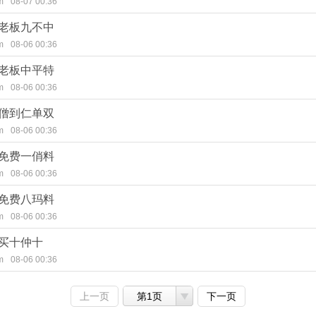
m
08-07 00:36
彩老板九不中
m
08-06 00:36
彩老板中平特
m
08-06 00:36
彩僧到仁单双
m
08-06 00:36
彩免费一俏料
m
08-06 00:36
彩免费八玛料
m
08-06 00:36
彩买十仲十
m
08-06 00:36
上一页
第1页
下一页