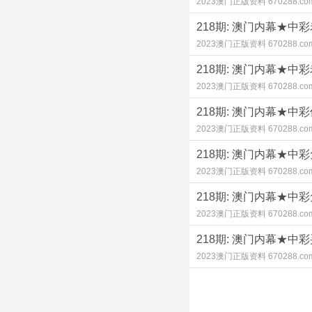
2023澳门正版资料 670288.co
218期: 澳门内幕★中
2023澳门正版资料 670288.co
218期: 澳门内幕★中
2023澳门正版资料 670288.co
218期: 澳门内幕★中
2023澳门正版资料 670288.co
218期: 澳门内幕★中
2023澳门正版资料 670288.co
218期: 澳门内幕★中
2023澳门正版资料 670288.co
218期: 澳门内幕★中
2023澳门正版资料 670288.co