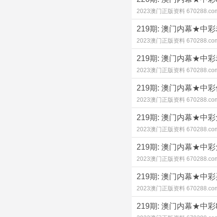
2023澳门正版资料 670288.co
219期: 澳门内幕★中
2023澳门正版资料 670288.co
219期: 澳门内幕★中
2023澳门正版资料 670288.co
219期: 澳门内幕★中
2023澳门正版资料 670288.co
219期: 澳门内幕★中
2023澳门正版资料 670288.co
219期: 澳门内幕★中
2023澳门正版资料 670288.co
219期: 澳门内幕★中
2023澳门正版资料 670288.co
219期: 澳门内幕★中彩