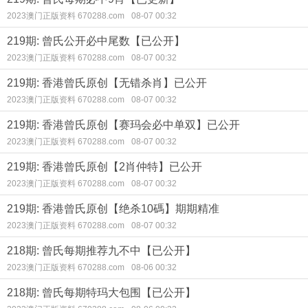
2023澳门正版资料 670288.com
08-07 00:32
219期: 曾氏公开必中尾数【已公开】
2023澳门正版资料 670288.com
08-07 00:32
219期: 香港曾氏原创【无错杀肖】已公开
2023澳门正版资料 670288.com
08-07 00:32
219期: 香港曾氏原创【赛玛会必中单双】已公开
2023澳门正版资料 670288.com
08-07 00:32
219期: 香港曾氏原创【2肖仲特】已公开
2023澳门正版资料 670288.com
08-07 00:32
219期: 香港曾氏原创【绝杀10碼】期期精准
2023澳门正版资料 670288.com
08-07 00:32
218期: 曾氏每期推荐九不中【已公开】
2023澳门正版资料 670288.com
08-06 00:32
218期: 曾氏每期特玛大包围【已公开】