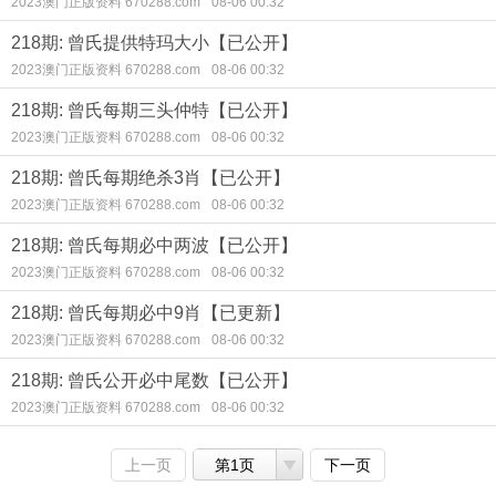
2023澳门正版资料 670288.com
08-06 00:32
218期: 曾氏提供特玛大小【已公开】
2023澳门正版资料 670288.com
08-06 00:32
218期: 曾氏每期三头仲特【已公开】
2023澳门正版资料 670288.com
08-06 00:32
218期: 曾氏每期绝杀3肖【已公开】
2023澳门正版资料 670288.com
08-06 00:32
218期: 曾氏每期必中两波【已公开】
2023澳门正版资料 670288.com
08-06 00:32
218期: 曾氏每期必中9肖【已更新】
2023澳门正版资料 670288.com
08-06 00:32
218期: 曾氏公开必中尾数【已公开】
2023澳门正版资料 670288.com
08-06 00:32
上一页
第1页
下一页