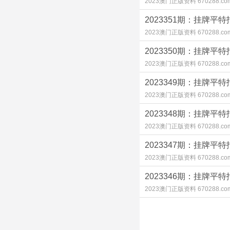
2023澳门正版资料 670288.co
2023351期：挂牌平特
2023澳门正版资料 670288.co
2023350期：挂牌平特
2023澳门正版资料 670288.co
2023349期：挂牌平特
2023澳门正版资料 670288.co
2023348期：挂牌平特
2023澳门正版资料 670288.co
2023347期：挂牌平特
2023澳门正版资料 670288.co
2023346期：挂牌平特
2023澳门正版资料 670288.co