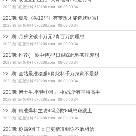
2023澳门正版资料 670288.com
08-09 00:34
221期: 爆发《买12码》有梦想才能造就财富!
2023澳门正版资料 670288.com
08-09 00:34
221期: 月薪突破十万元2肖百万的理想!
2023澳门正版资料 670288.com
08-09 00:34
221期: 推荐{一波中特}早日跟踪此料实现梦想
2023澳门正版资料 670288.com
08-09 00:34
221期: 全站最准稳赚6肖此料千万身家不是梦
2023澳门正版资料 670288.com
08-09 00:34
221期: 博士生,平特①肖』~挑战所有平特高手
2023澳门正版资料 670288.com
08-09 00:34
221期: 精准爆料主攻4码必防8码想赚跟上
2023澳门正版资料 670288.com
08-09 00:34
221期: 称霸9肖王☆已更新准到你不敢相信