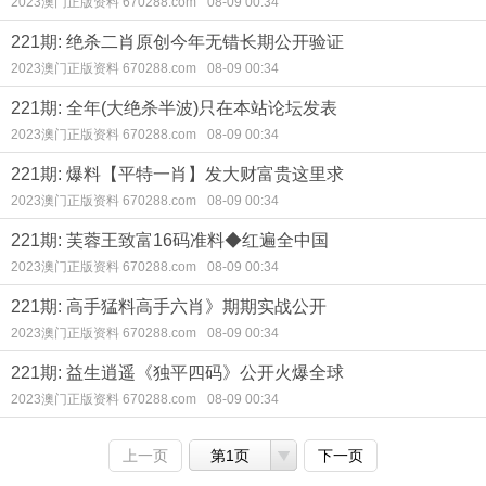
2023澳门正版资料 670288.com
08-09 00:34
221期: 绝杀二肖原创今年无错长期公开验证
2023澳门正版资料 670288.com
08-09 00:34
221期: 全年(大绝杀半波)只在本站论坛发表
2023澳门正版资料 670288.com
08-09 00:34
221期: 爆料【平特一肖】发大财富贵这里求
2023澳门正版资料 670288.com
08-09 00:34
221期: 芙蓉王致富16码准料◆红遍全中国
2023澳门正版资料 670288.com
08-09 00:34
221期: 高手猛料高手六肖》期期实战公开
2023澳门正版资料 670288.com
08-09 00:34
221期: 益生逍遥《独平四码》公开火爆全球
2023澳门正版资料 670288.com
08-09 00:34
上一页
第1页
下一页