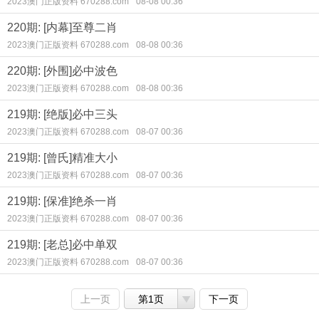
2023澳门正版资料 670288.com
08-08 00:36
220期: [内幕]至尊二肖
2023澳门正版资料 670288.com
08-08 00:36
220期: [外围]必中波色
2023澳门正版资料 670288.com
08-08 00:36
219期: [绝版]必中三头
2023澳门正版资料 670288.com
08-07 00:36
219期: [曾氏]精准大小
2023澳门正版资料 670288.com
08-07 00:36
219期: [保准]绝杀一肖
2023澳门正版资料 670288.com
08-07 00:36
219期: [老总]必中单双
2023澳门正版资料 670288.com
08-07 00:36
上一页
第1页
下一页