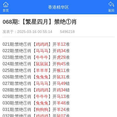
香港精华区
首页
返回
068期:【繁星四月】禁绝①肖
发表于：2025-03-16 00:55:14
5496218
021期:禁绝①肖【
鸡鸡鸡
】开
羊12
准
022期:禁绝①肖【
马马马
】开
鸡34
准
023期:禁绝①肖【
牛牛牛
】开
虎29
准
024期:禁绝①肖【
鼠鼠鼠
】开
狗45
准
025期:禁绝①肖【
羊羊羊
】开
猴11
准
026期:禁绝①肖【
兔兔兔
】开
鼠31
准
027期:禁绝①肖【
马马马
】开
马49
错
028期:禁绝①肖【
鸡鸡鸡
】开
鸡34
错
029期:禁绝①肖【
牛牛牛
】开
马13
准
030期:禁绝①肖【
兔兔兔
】开
羊48
准
031期:禁绝①肖【
狗狗狗
】开
羊24
准
032期:禁绝①肖【
鸡鸡鸡
】开
鼠07
准