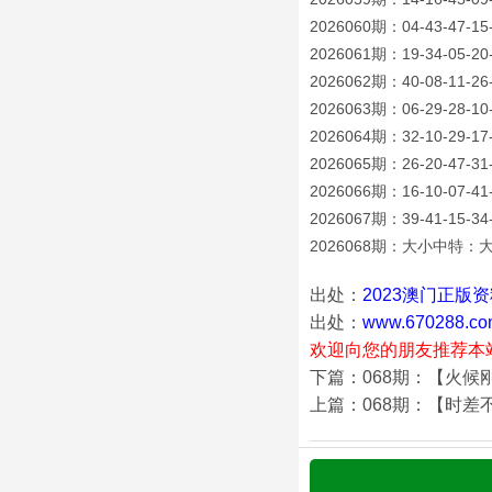
2026060期：04-43-47-1
2026061期：19-34-05-2
2026062期：40-08-11-2
2026063期：06-29-28-1
2026064期：32-10-29-1
2026065期：26-20-47-3
2026066期：16-10-07-4
2026067期：39-41-15-3
2026068期：大小中特：
出处：
2023澳门正版
出处：
www.670288.co
欢迎向您的朋友推荐本
下篇：068期：【火候
上篇：068期：【时差