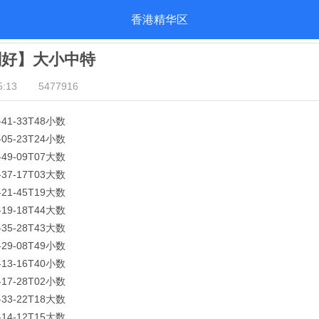
香港精华区
刚好】大小中特
:13
5477916
2-41-33T48小数
1-05-23T24小数
4-49-09T07大数
8-37-17T03大数
1-21-45T19大数
9-19-18T44大数
0-35-28T43大数
4-29-08T49小数
4-13-16T40小数
1-17-28T02小数
6-33-22T18大数
6-14-12T15大数