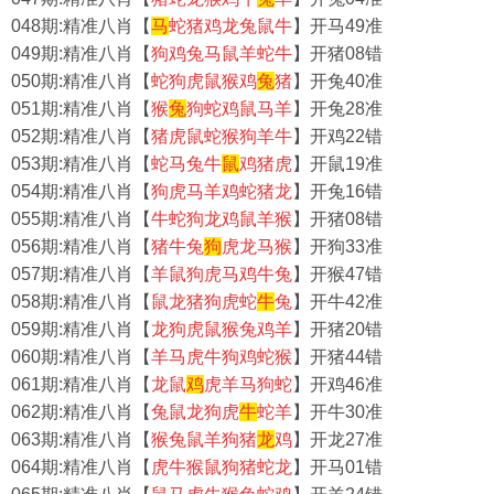
048期:精准八肖【
马
蛇猪鸡龙兔鼠牛
】开马49准
049期:精准八肖【
狗鸡兔马鼠羊蛇牛
】开猪08错
050期:精准八肖【
蛇狗虎鼠猴鸡
兔
猪
】开兔40准
051期:精准八肖【
猴
兔
狗蛇鸡鼠马羊
】开兔28准
052期:精准八肖【
猪虎鼠蛇猴狗羊牛
】开鸡22错
053期:精准八肖【
蛇马兔牛
鼠
鸡猪虎
】开鼠19准
054期:精准八肖【
狗虎马羊鸡蛇猪龙
】开兔16错
055期:精准八肖【
牛蛇狗龙鸡鼠羊猴
】开猪08错
056期:精准八肖【
猪牛兔
狗
虎龙马猴
】开狗33准
057期:精准八肖【
羊鼠狗虎马鸡牛兔
】开猴47错
058期:精准八肖【
鼠龙猪狗虎蛇
牛
兔
】开牛42准
059期:精准八肖【
龙狗虎鼠猴兔鸡羊
】开猪20错
060期:精准八肖【
羊马虎牛狗鸡蛇猴
】开猪44错
061期:精准八肖【
龙鼠
鸡
虎羊马狗蛇
】开鸡46准
062期:精准八肖【
兔鼠龙狗虎
牛
蛇羊
】开牛30准
063期:精准八肖【
猴兔鼠羊狗猪
龙
鸡
】开龙27准
064期:精准八肖【
虎牛猴鼠狗猪蛇龙
】开马01错