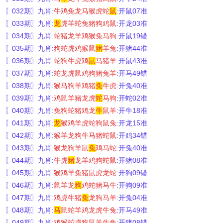
〖032期〗九肖:
牛鸡兔龙马猴虎蛇
鼠
:开鼠07准
〖033期〗九肖:
龙
虎羊蛇兔猪狗鸡鼠
:开龙03准
〖034期〗九肖:
蛇猪龙羊鸡猴兔马狗
:开鼠19错
〖035期〗九肖:
狗蛇虎鸡猴鼠
猪
羊兔
:开猪44准
〖036期〗九肖:
蛇狗牛虎鸡
鼠
马猪羊
:开鼠43准
〖037期〗九肖:
蛇龙虎鼠鸡狗猪兔羊
:开马49错
〖038期〗九肖:
猴马狗羊鸡猪
兔
牛虎
:开兔40准
〖039期〗九肖:
鸡鼠羊猪龙虎
蛇
马狗
:开蛇02准
〖040期〗九肖:
兔狗蛇猪鸡龙
牛
鼠羊
:开牛18准
〖041期〗九肖:
龙
猴鸡羊虎蛇狗鼠兔
:开龙15准
〖042期〗九肖:
猴羊龙狗牛马猪蛇鼠
:开鸡34错
〖043期〗九肖:
猴龙狗羊鼠
兔
鸡马蛇
:开兔40准
〖044期〗九肖:
牛虎
猪
龙羊鸡狗蛇鼠
:开猪08准
〖045期〗九肖:
猴鸡羊兔猪鼠虎龙蛇
:开狗09错
〖046期〗九肖:
鼠羊龙
狗
鸡蛇猪马牛
:开狗09准
〖047期〗九肖:
鸡虎牛猪
兔
龙狗马羊
:开兔04准
〖048期〗九肖:
马
鼠蛇羊鸡龙虎牛兔
:开马49准
〖049期〗九肖:
鸡猴蛇虎狗鼠羊牛兔
:开猪08错