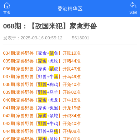
香港精华区
首页
返回
068期：【敌国来犯】家禽野兽
发表于：2025-03-16 00:55:12
5613001
034期:家兽野兽【
家禽+
鼠
兔
】开鼠19准
035期:家兽野兽【
家禽
+虎蛇
】开猪44准
036期:家兽野兽【
家禽+
鼠
虎
】开鼠43准
037期:家兽野兽【
野兽+牛
马
】开马49准
038期:家兽野兽【
野兽
+狗鸡
】开兔40准
039期:家兽野兽【
野兽
+马羊
】开蛇02准
040期:家兽野兽【
家禽
+虎龙
】开牛18准
041期:家兽野兽【
家禽+兔猴
】开龙15错
042期:家兽野兽【
家禽
+鼠蛇
】开鸡34准
043期:家兽野兽【
野兽
+牛鸡
】开兔40准
044期:家兽野兽【
野兽+马
猪
】开猪08准
045期:家兽野兽【
家禽
+鼠蛇
】开狗09准