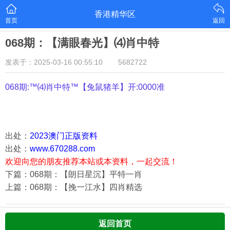
香港精华区
首页
返回
068期：【满眼春光】⑷肖中特
发表于：2025-03-16 00:55:10
5682722
068期:™⑷肖中特™【
兔鼠猪羊
】开:0000准
出处：
2023澳门正版资料
出处：
www.670288.com
欢迎向您的朋友推荐本站或本资料，一起交流！
下篇：068期：【朗日星沉】平特一肖
上篇：068期：【挽一江水】四肖精选
返回首页