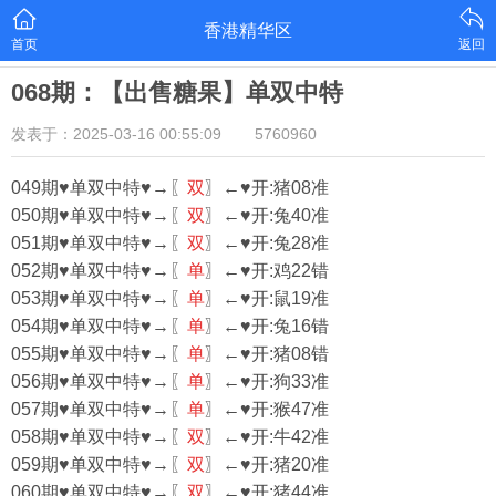
香港精华区
首页
返回
068期：【出售糖果】单双中特
发表于：2025-03-16 00:55:09
5760960
049期♥单双中特♥→〖
双
〗←♥开:猪08准
050期♥单双中特♥→〖
双
〗←♥开:兔40准
051期♥单双中特♥→〖
双
〗←♥开:兔28准
052期♥单双中特♥→〖
单
〗←♥开:鸡22错
053期♥单双中特♥→〖
单
〗←♥开:鼠19准
054期♥单双中特♥→〖
单
〗←♥开:兔16错
055期♥单双中特♥→〖
单
〗←♥开:猪08错
056期♥单双中特♥→〖
单
〗←♥开:狗33准
057期♥单双中特♥→〖
单
〗←♥开:猴47准
058期♥单双中特♥→〖
双
〗←♥开:牛42准
059期♥单双中特♥→〖
双
〗←♥开:猪20准
060期♥单双中特♥→〖
双
〗←♥开:猪44准