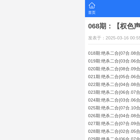
首页
068期：【权色
发表于：2025-03-16 00:55
018期:绝杀二合{07合.08合
019期:绝杀二合{03合.06合
020期:绝杀二合{08合.09合
021期:绝杀二合{05合.06合
022期:绝杀二合{04合.08合
023期:绝杀二合{06合.07合
024期:绝杀二合{03合.06合
025期:绝杀二合{07合.10合
026期:绝杀二合{04合.08合
027期:绝杀二合{07合.09合
028期:绝杀二合{02合.05合
029期:绝杀二合{06合.07合