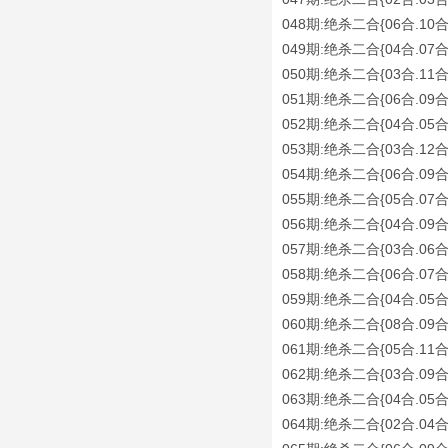
048期:绝杀二合{06合.10合
049期:绝杀二合{04合.07合
050期:绝杀二合{03合.11合
051期:绝杀二合{06合.09合
052期:绝杀二合{04合.05合
053期:绝杀二合{03合.12合
054期:绝杀二合{06合.09合
055期:绝杀二合{05合.07合
056期:绝杀二合{04合.09合
057期:绝杀二合{03合.06合
058期:绝杀二合{06合.07合
059期:绝杀二合{04合.05合
060期:绝杀二合{08合.09合
061期:绝杀二合{05合.11合
062期:绝杀二合{03合.09合
063期:绝杀二合{04合.05合
064期:绝杀二合{02合.04合