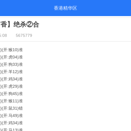
香港精华区
声香】绝杀②合
:08
5675779
}(开:猴10)准
}(开:虎04)准
}(开:狗33)准
}(开:羊12)准
}(开:鸡34)准
}(开:虎29)准
}(开:狗45)准
}(开:猴11)准
}(开:鼠31)错
}(开:马49)准
}(开:鸡34)准
}(开:马13)准