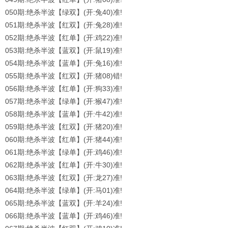
050期:绝杀半波【绿双
】(开:兔40)准!
051期:绝杀半波【红双
】(开:兔28)准!
052期:绝杀半波【红单
】(开:鸡22)准!
053期:绝杀半波【蓝双
】(开:鼠19)准!
054期:绝杀半波【蓝单
】(开:兔16)准!
055期:绝杀半波【红双
】(开:猪08)错!
056期:绝杀半波【红单
】(开:狗33)准!
057期:绝杀半波【绿单】(开:猴47)准!
058期:绝杀半波【蓝单】(开:牛42)准!
059期:绝杀半波【
红双
】(开:猪20)准!
060期:绝杀半波【
红单
】(开:猪44)准!
061期:绝杀半波【绿
单
】(开:鸡46)准!
062期:绝杀半波【红
单
】(开:牛30)准!
063期:绝杀半波【红双
】(开:龙27)准!
064期:绝杀半波【绿单
】(开:马01)准!
065期:绝杀半波【蓝双
】(开:羊24)准!
066期:绝杀半波【蓝单
】(开:鸡46)准!