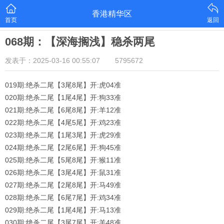
香港精华区
首页
返回
068期：【深海搁浅】稳杀两尾
发表于：2025-03-16 00:55:07
5795672
019期:绝杀二尾【3尾8
尾】开:虎04准
020期:绝杀二尾【1尾4
尾】开:狗33准
021期:绝杀二尾【6尾8
尾】开:羊12准
022期:绝杀二尾【4尾5
尾】开:鸡23准
023期:绝杀二尾【1尾3
尾】开:虎29准
024期:绝杀二尾【2尾6
尾】开:狗45准
025期:绝杀二尾【5尾8
尾】开:猴11准
026期:绝杀二尾【3尾4
尾】开:鼠31准
027期:绝杀二尾【2尾8
尾】开:马49准
028期:绝杀二尾【6尾7
尾】开:鸡34准
029期:绝杀二尾【1尾4
尾】开:马13准
030期:绝杀二尾【3尾7
尾】开:羊48准