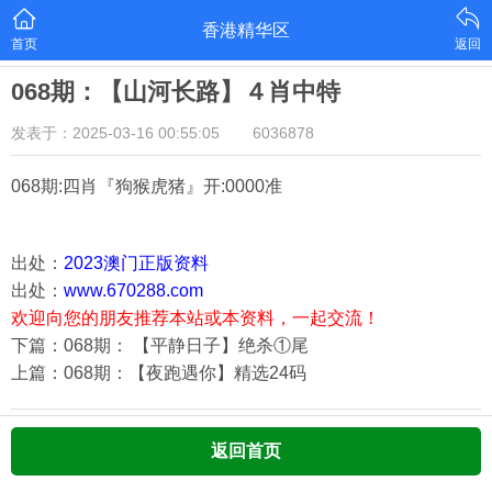
香港精华区
首页
返回
068期：【山河长路】４肖中特
发表于：2025-03-16 00:55:05
6036878
068期:四肖『狗猴虎猪
』开:0000准
出处：
2023澳门正版资料
出处：
www.670288.com
欢迎向您的朋友推荐本站或本资料，一起交流！
下篇：068期： 【平静日子】绝杀①尾
上篇：068期：【夜跑遇你】精选24码
返回首页