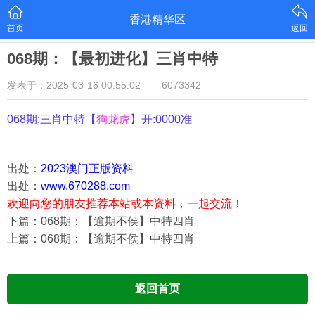
香港精华区
首页
返回
068期：【最初进化】三肖中特
发表于：2025-03-16 00:55:02
6073342
068期:三肖中特【
狗龙虎
】开:0000准
出处：
2023澳门正版资料
出处：
www.670288.com
欢迎向您的朋友推荐本站或本资料，一起交流！
下篇：068期：【逾期不侯】中特四肖
上篇：068期：【逾期不侯】中特四肖
返回首页