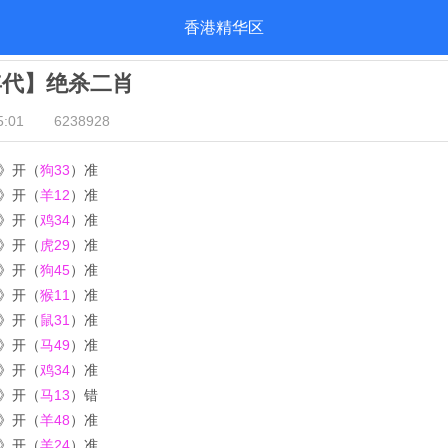
香港精华区
年代】绝杀二肖
:01
6238928
》开（
狗33
）准
》开（
羊12
）准
》开（
鸡34
）准
》开（
虎29
）准
》开（
狗45
）准
》开（
猴11
）准
》开（
鼠31
）准
》开（
马49
）准
》开（
鸡34
）准
》开（
马13
）错
》开（
羊48
）准
》开（
羊24
）准