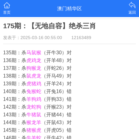
澳门精华区
首页
返回
175期：【无地自容】绝杀三肖
发表于：2025-03-16 00:55:00
12163489
135期：杀
马鼠猴
（开牛30）对
136期：杀
虎鸡龙
（开羊48）对
137期：杀
狗猴龙
（开蛇26）对
138期：杀
鼠虎龙
（开马49）对
139期：杀
虎猪鸡
（开羊24）对
140期：杀
兔猴蛇
（开兔16）错
141期：杀
羊狗鸡
（开狗33）错
142期：杀
龙蛇狗
（开猴23）对
143期：杀
牛猪鼠
（开猪44）错
144期：杀
猴龙羊
（开鼠43）对
145期：杀
猪猴虎
（开虎05）错
146期：杀
牛羊蛇
（开牛42）错