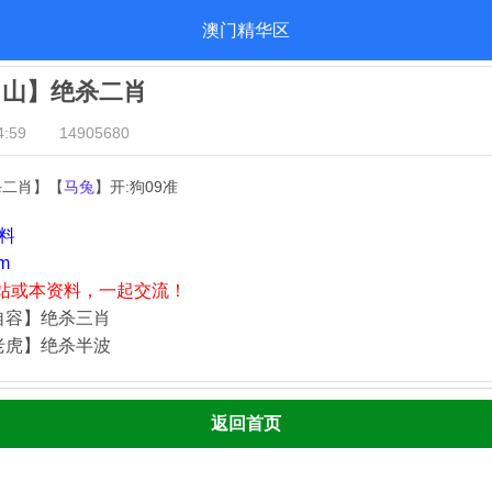
澳门精华区
出山】绝杀二肖
:59
14905680
杀二肖】【
马兔
】开:狗09准
资料
m
站或本资料，一起交流！
自容】绝杀三肖
老虎】绝杀半波
返回首页