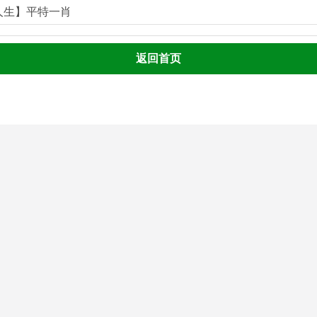
人生】平特一肖
返回首页