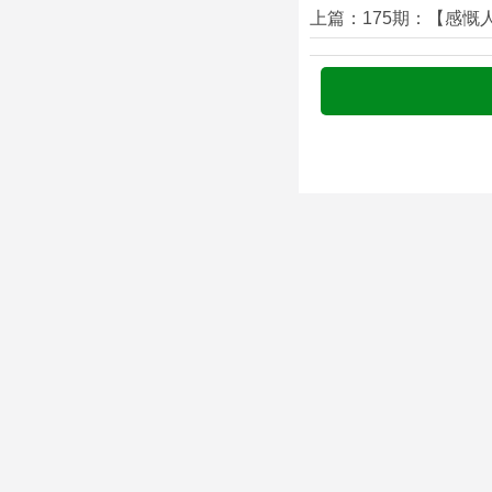
上篇：175期：【感慨