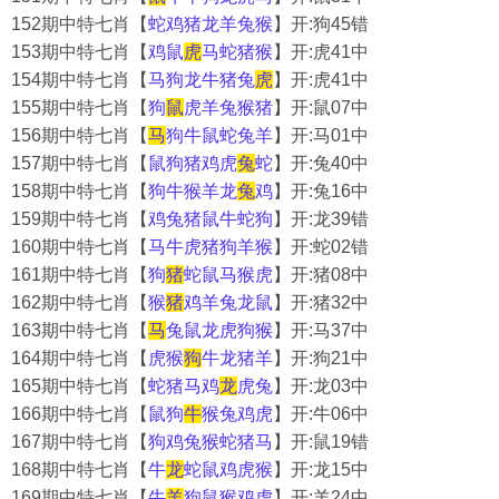
152期中特七肖【
蛇鸡猪龙羊兔猴
】开:狗45错
153期中特七肖【
鸡鼠
虎
马蛇猪猴
】开:虎41中
154期中特七肖【
马狗龙牛猪兔
虎
】开:虎41中
155期中特七肖【
狗
鼠
虎羊兔猴猪
】开:鼠07中
156期中特七肖【
马
狗牛鼠蛇兔羊
】开:马01中
157期中特七肖【
鼠狗猪鸡虎
兔
蛇
】开:兔40中
158期中特七肖【
狗牛猴羊龙
兔
鸡
】开:兔16中
159期中特七肖【
鸡兔猪鼠牛蛇狗
】开:龙39错
160期中特七肖【
马牛虎猪狗羊猴
】开:蛇02错
161期中特七肖【
狗
猪
蛇鼠马猴虎
】开:猪08中
162期中特七肖【
猴
猪
鸡羊兔龙鼠
】开:猪32中
163期中特七肖【
马
兔鼠龙虎狗猴
】开:马37中
164期中特七肖【
虎猴
狗
牛龙猪羊
】开:狗21中
165期中特七肖【
蛇猪马鸡
龙
虎兔
】开:龙03中
166期中特七肖【
鼠狗
牛
猴兔鸡虎
】开:牛06中
167期中特七肖【
狗鸡兔猴蛇猪马
】开:鼠19错
168期中特七肖【
牛
龙
蛇鼠鸡虎猴
】开:龙15中
169期中特七肖【
牛
羊
狗鼠猴鸡虎
】开:羊24中