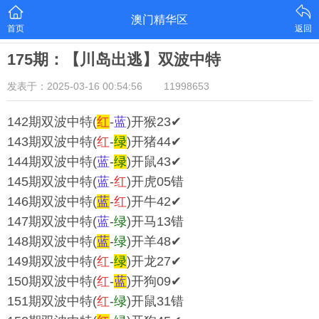
澳门精华区
首页
返回
175期：【川岛出逃】双波中特
发表于：2025-03-16 00:54:56
11998653
142期双波中特(
红
-
蓝
)开猴23✔
143期双波中特(
红
-
绿
)开猪44✔
144期双波中特(
蓝
-
绿
)开鼠43✔
145期双波中特(
蓝
-
红
)开虎05错
146期双波中特(
蓝
-
红
)开牛42✔
147期双波中特(
蓝
-
绿
)开马13错
148期双波中特(
蓝
-
绿
)开羊48✔
149期双波中特(
红
-
绿
)开龙27✔
150期双波中特(
红
-
蓝
)开狗09✔
151期双波中特(
红
-
绿
)开鼠31错