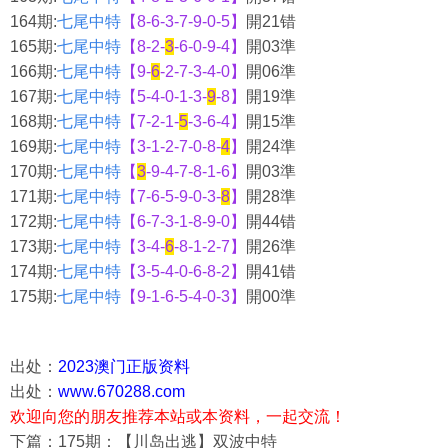
164期:
七尾中特
【8-6-3-7-9-0-5】
開21错
165期:
七尾中特
【8-2-
3
-6-0-9-4】
開03準
166期:
七尾中特
【9-
6
-2-7-3-4-0】
開06準
167期:
七尾中特
【5-4-0-1-3-
9
-8】
開19準
168期:
七尾中特
【
7-2-
1
-
5
-3-6-4
】
開15準
169期:
七尾中特
【3-1-2-7-0-8-
4
】
開24準
170期:
七尾中特
【
3
-9-4-7-8-1-6】
開03準
171期:
七尾中特
【7-6-5-9-0-3-
8
】
開28準
172期:
七尾中特
【6-7-3-1-8-9-0】
開44错
173期:
七尾中特
【3-4-
6
-8-1-2-7】
開26準
174期:
七尾中特
【3-5-4-0-6-8-2】
開41错
175期:
七尾中特
【9-1-6-5-4-0-3】
開00準
出处：
2023澳门正版资料
出处：
www.670288.com
欢迎向您的朋友推荐本站或本资料，一起交流！
下篇：175期：【川岛出逃】双波中特