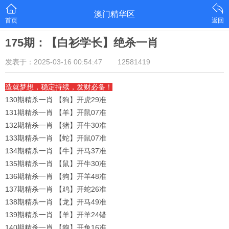
澳门精华区
首页
返回
175期：【白衫学长】绝杀一肖
发表于：2025-03-16 00:54:47
12581419
造就梦想，稳定持续，发财必备！
130期精杀一肖 【狗】开虎29准
131期精杀一肖 【羊】开鼠07准
132期精杀一肖 【猪】开牛30准
133期精杀一肖 【蛇】开鼠07准
134期精杀一肖 【牛】开马37准
135期精杀一肖 【鼠】开牛30准
136期精杀一肖 【狗】开羊48准
137期精杀一肖 【鸡】开蛇26准
138期精杀一肖 【龙】开马49准
139期精杀一肖 【羊】开羊24错
140期精杀一肖 【狗】开兔16准