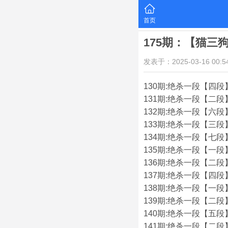
首页
175期：【猫三
发表于：2025-03-16 00:54
130期:绝杀一段【四段
131期:绝杀一段【二段
132期:绝杀一段【六段
133期:绝杀一段【三段
134期:绝杀一段【七段
135期:绝杀一段【一段
136期:绝杀一段【二段
137期:绝杀一段【四段
138期:绝杀一段【一段
139期:绝杀一段【二段
140期:绝杀一段【五段
141期:绝杀一段【二段