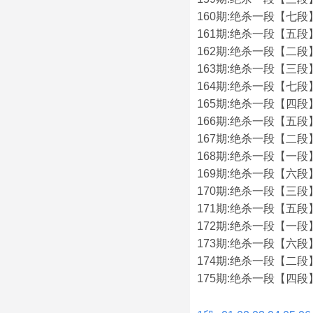
160期:绝杀一段【七段
161期:绝杀一段【五段
162期:绝杀一段【二段
163期:绝杀一段【三段
164期:绝杀一段【七段
165期:绝杀一段【四段
166期:绝杀一段【五段
167期:绝杀一段【二段
168期:绝杀一段【一段
169期:绝杀一段【六段
170期:绝杀一段【三段
171期:绝杀一段【五段
172期:绝杀一段【一段
173期:绝杀一段【六段
174期:绝杀一段【二段
175期:绝杀一段【四段】