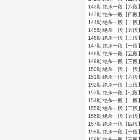
142期:绝杀一段【六段
143期:绝杀一段【四段
144期:绝杀一段【二段
145期:绝杀一段【五段
146期:绝杀一段【三段
147期:绝杀一段【一段
148期:绝杀一段【五段
149期:绝杀一段【三段
150期:绝杀一段【一段
151期:绝杀一段【六段
152期:绝杀一段【三段
153期:绝杀一段【七段
154期:绝杀一段【二段
155期:绝杀一段【三段
156期:绝杀一段【五段
157期:绝杀一段【四段
158期:绝杀一段【一段
159期:绝杀一段【三段