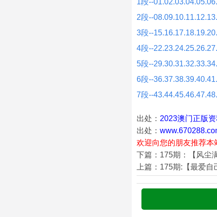
1段--01.02.03.04.05.06
2段--08.09.10.11.12.13
3段--15.16.17.18.19.20
4段--22.23.24.25.26.27
5段--29.30.31.32.33.34
6段--36.37.38.39.40.41
7段--43.44.45.46.47.48
出处：
2023澳门正版
出处：
www.670288.co
欢迎向您的朋友推荐本
下篇：175期：【风尘
上篇：175期:【最爱